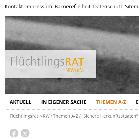
Kontakt
Impressum
Barrierefreiheit
Datenschutz
Sitem
AKTUELL
IN EIGENER SACHE
THEMEN A-Z
E
Flüchtlingsrat NRW
Themen A-Z
"Sichere Herkunftsstaaten"