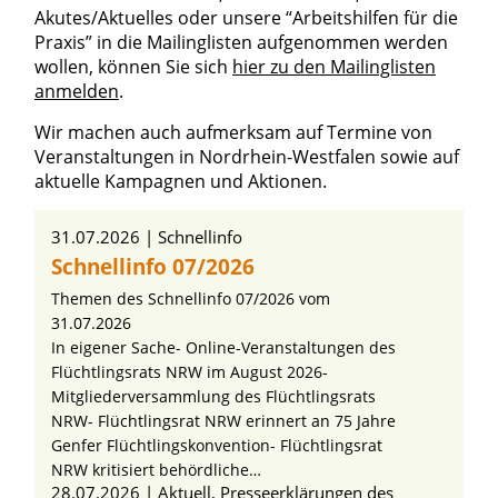
Akutes/Aktuelles oder unsere “Arbeitshilfen für die
Praxis” in die Mailinglisten aufgenommen werden
wollen, können Sie sich
hier zu den Mailinglisten
anmelden
.
Wir machen auch aufmerksam auf Termine von
Veranstaltungen in Nordrhein-Westfalen sowie auf
aktuelle Kampagnen und Aktionen.
Artikel zum Thema »In eigener Sache»
31.07.2026
Schnellinfo
Schnellinfo 07/2026
Themen des Schnellinfo 07/2026 vom
31.07.2026
In eigener Sache- Online-Veranstaltungen des
Flüchtlingsrats NRW im August 2026-
Mitgliederversammlung des Flüchtlingsrats
NRW- Flüchtlingsrat NRW erinnert an 75 Jahre
Genfer Flüchtlingskonvention- Flüchtlingsrat
NRW kritisiert behördliche…
28.07.2026
Aktuell, Presseerklärungen des