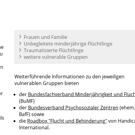
Frauen und Familie
Unbegleitete minderjährige Flüchtlinge
ne
Traumatisierte Flüchtlinge
Zu
weitere vulnerable Gruppen
en
Weiterführende Informationen zu den jeweiligen
vulnerablen Gruppen bieten
er
der
Bundesfachverband Minderjährigkeit und Fluc
(BuMF)
der
Bundesverband Psychosozialer Zentren
(ehem
BafF) sowie
ls
die
Roadbox "Flucht und Behinderung"
von Handic
International.