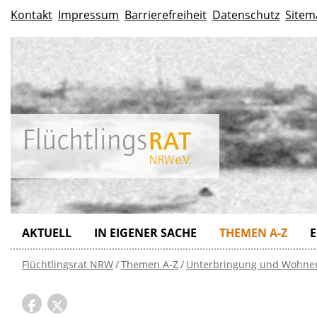
Kontakt
Impressum
Barrierefreiheit
Datenschutz
Sitem
AKTUELL
IN EIGENER SACHE
THEMEN A-Z
E
Flüchtlingsrat NRW
Themen A-Z
Unterbringung und Wohne