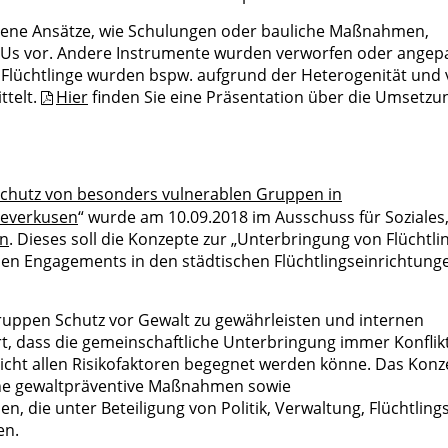
ehene Ansätze, wie Schulungen oder bauliche Maßnahmen,
 GUs vor. Andere Instrumente wurden verworfen oder angepa
r Flüchtlinge wurden bspw. aufgrund der Heterogenität und
ttelt.
Hier
finden Sie eine Präsentation über die Umsetzu
chutz von besonders vulnerablen Gruppen in
Leverkusen
“ wurde am 10.09.2018 im Ausschuss für Soziales
en
. Dieses soll die Konzepte zur „Unterbringung von Flüchtli
hen Engagements in den städtischen Flüchtlingseinrichtung
Gruppen Schutz vor Gewalt zu gewährleisten und internen
rt, dass die gemeinschaftliche Unterbringung immer Konflik
icht allen Risikofaktoren begegnet werden könne. Das Konz
sche gewaltpräventive Maßnahmen sowie
 die unter Beteiligung von Politik, Verwaltung, Flüchtling
en.