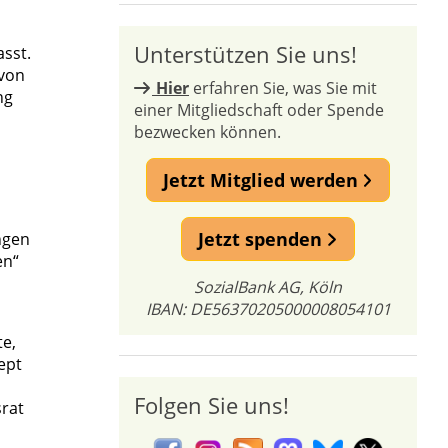
Unterstützen Sie uns!
sst.
 von
Hier
erfahren Sie, was Sie mit
ng
einer Mitgliedschaft oder Spende
bezwecken können.
Jetzt Mitglied werden
,
Jetzt spenden
ngen
en“
SozialBank AG, Köln
IBAN: DE56370205000008054101
te,
ept
Folgen Sie uns!
srat