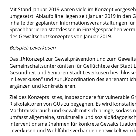
Mit Stand Januar 2019 waren viele im Konzept vorges
umgesetzt. Ablaufpläne liegen seit Januar 2019 in den
Inhalte der geplanten Informationsveranstaltungen fü
Sprachbarrieren stattdessen in Einzelgesprächen vermi
des Gewaltschutzkonzeptes von Januar 2019.
Beispiel: Leverkusen
Das „
Konzept zur Gewaltprävention und zum Gewalts
Gemeinschaftsunterkünften für Geflüchtete der Stadt 
Gesundheit und Senioren Stadt Leverkusen
beschloss
in Leverkusen“ und zur „Koordination des ehrenamtlic
ergänzen und konkretisieren.
Ziel des Konzepts ist es, insbesondere für vulnerable 
Risikofaktoren von GUs zu begegnen. Es wird konstatie
Machtmissbrauch und Gewalt mit sich bringe, sodass n
umfasst allgemeine, strukturelle und sozialpädagogi
Interventionsmaßnahmen für konkrete Gewaltsituationen,
Leverkusen und Wohlfahrtsverbänden entwickelt wurd