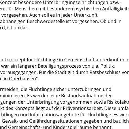
 Konzept besondere Unterbringungseinrichtungen bzw. -
en. Für Menschen mit besonderen psychischen Auffälligkeit
vorgesehen. Auch soll es in jeder Unterkunft
nabhängigen Beschwerdestelle ist vorgesehen. Ob und in
, ist unklar.
utzkonzept für Flüchtlinge in Gemeinschaftsunterkünften 
war ein längerer Beteiligungsprozess von u.a. Politik,
vorausgegangen. Für die Stadt gilt durch Ratsbeschluss v
ge in Oberhausen
“.
ermeiden, die Flüchtlinge sicher unterzubringen und
 minimieren. Es werden eine Bestandsaufnahme der
ingungen der Unterbringung vorgenommen sowie Risikofakt
des Konzepts liegt auf der Präventionsarbeit. Diese umfa
üchtlingen und Informationsangebote für Flüchtlinge. Es we
in Gewalt- und Gefährdungssituationen gegeben und baulic
nd Gemeinschafts- und Kinderspielräume benannt.