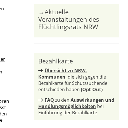
en
→Aktuelle
Veranstaltungen des
Flüchtlingsrats NRW
der
Bezahlkarte
Übersicht zu NRW-
om
Kommunen
, die sich gegen die
Bezahlkarte für Schutzsuchende
entschieden haben
(Opt-Out)
FAQ
zu den
Auswirkungen und
oren
Handlungsmöglichkeiten
bei
sst
Einführung der Bezahlkarte
rden
he