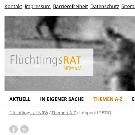
Kontakt
Impressum
Barrierefreiheit
Datenschutz
Sitem
AKTUELL
IN EIGENER SACHE
THEMEN A-Z
E
Flüchtlingsrat NRW
Themen A-Z
Infopool LSBTIQ