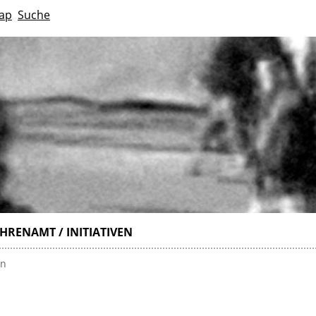
ap
Suche
HRENAMT / INITIATIVEN
en