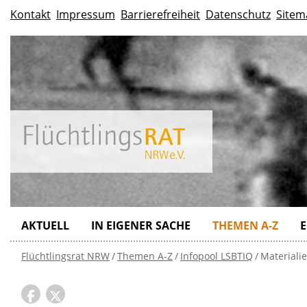
Kontakt
Impressum
Barrierefreiheit
Datenschutz
Sitem
AKTUELL
IN EIGENER SACHE
THEMEN A-Z
E
Flüchtlingsrat NRW
Themen A-Z
Infopool LSBTIQ
Materiali