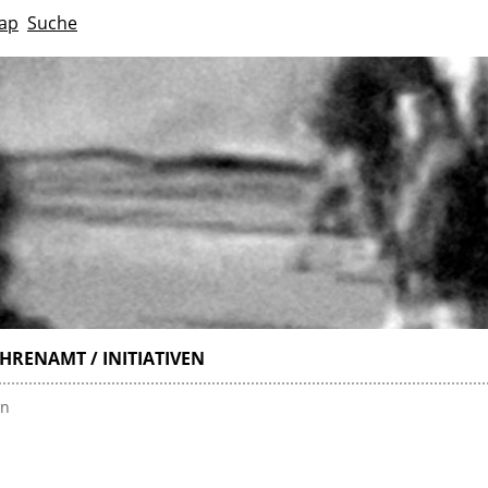
ap
Suche
HRENAMT / INITIATIVEN
en