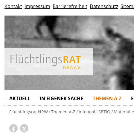
Kontakt
Impressum
Barrierefreiheit
Datenschutz
Sitem
AKTUELL
IN EIGENER SACHE
THEMEN A-Z
E
Flüchtlingsrat NRW
Themen A-Z
Infopool LSBTIQ
Materiali