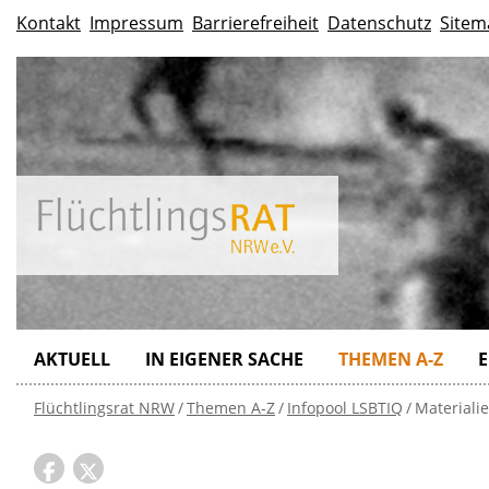
Kontakt
Impressum
Barrierefreiheit
Datenschutz
Sitem
AKTUELL
IN EIGENER SACHE
THEMEN A-Z
E
Flüchtlingsrat NRW
Themen A-Z
Infopool LSBTIQ
Materiali