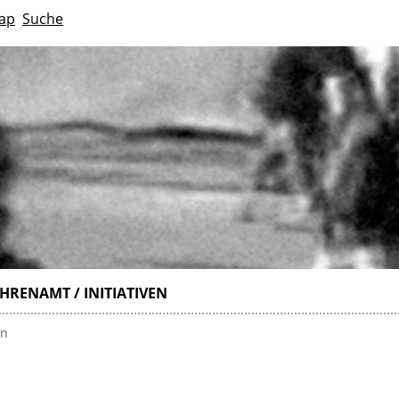
ap
Suche
HRENAMT / INITIATIVEN
en