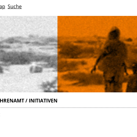
ap
Suche
HRENAMT / INITIATIVEN
g