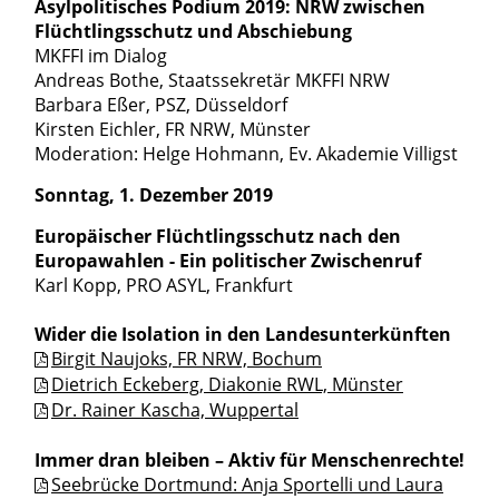
Asylpolitisches Podium 2019: NRW zwischen
Flüchtlingsschutz und Abschiebung
MKFFI im Dialog
Andreas Bothe, Staatssekretär MKFFI NRW
Barbara Eßer, PSZ, Düsseldorf
Kirsten Eichler, FR NRW, Münster
Moderation: Helge Hohmann, Ev. Akademie Villigst
Sonntag, 1. Dezember 2019
Europäischer Flüchtlingsschutz nach den
Europawahlen - Ein politischer Zwischenruf
Karl Kopp, PRO ASYL, Frankfurt
Wider die Isolation in den Landesunterkünften
Birgit Naujoks, FR NRW, Bochum
Dietrich Eckeberg, Diakonie RWL, Münster
Dr. Rainer Kascha, Wuppertal
Immer dran bleiben – Aktiv für Menschenrechte!
Seebrücke Dortmund: Anja Sportelli und Laura