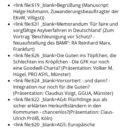
<link file:619 _blank>Begrüßung (Manuscript:
Helge Hohmann, Zuwanderungsbeauftragter der
EKvW, Villigst))
<link file:631 _blank>Memorandum 'Für faire und
sorgfältige Asylverfahren in Deutschland' (Zum
Vortrag 'Beschleunigung vor Schutz? -
Neuaufstellung des BAMF': RA Reinhard Marx,
Frankfurt)
<link file:626 _blank>Die Guten ins Töpfchen, die
Schlechten ins Kröpfchen - Die GFK nur noch
eine Goodwill-Charta? (Präsentation: Volker M.
Hügel, PRO ASYL, Münster)
<link file:624 _blank>Vorsortiert - und dann? -
Integration nur noch für die Guten?
(Präsentation: Claudius Voigt, GGUA, Münster)
<link file:622 _blank>AG4: Flüchtlinge aus als
sicher erklärten Herkunftsländern in den
Kommunen - chancenlos?(Präsentation: Claus-
Ulrich Prölß, Köln)
<link file:620 _blank>AG5: Europäische