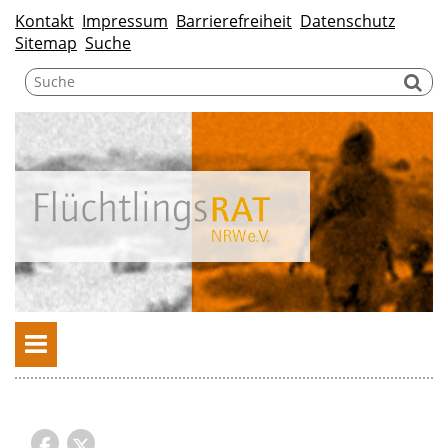
Kontakt
Impressum
Barrierefreiheit
Datenschutz
Sitemap
Suche
Suchwort
Suc
Menü