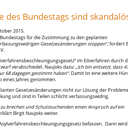
e des Bundestags sind skandalö
tober 2015.
es Bundestags für die Zustimmung zu den geplanten
erfassungswidrigen Gesetzesänderungen stoppen“
, fordert B
.V.
ylverfahrensbeschleunigungsgesetz“ im Eilverfahren durch 
wurf verabschiedet. Naujoks dazu:
„Ich bin entsetzt, dass 4
ur 68 dagegen gestimmt haben“
. Damit ist eine weitere Hü
alb eines Jahres genommen.
geplanten Gesetzesänderungen nicht zur Lösung der Problem
ckung und sind in Teilen schlicht verfassungswidrig.
g zu brechen und Schutzsuchenden einen Anspruch auf ein
erklärt Birgit Naujoks weiter.
Asylverfahrensbeschleunigungsgesetz befassen. Dann wird 