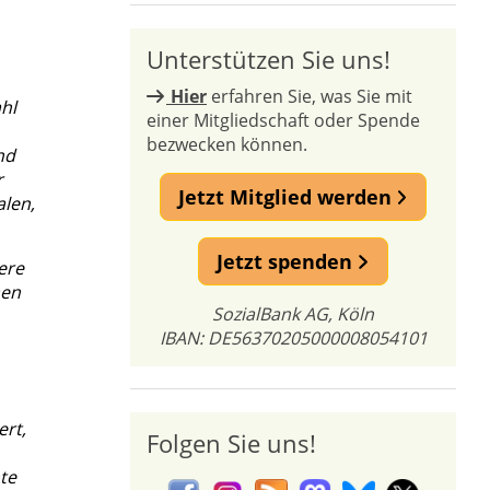
Unterstützen Sie uns!
Hier
erfahren Sie, was Sie mit
hl
einer Mitgliedschaft oder Spende
bezwecken können.
nd
r
Jetzt Mitglied werden
alen,
Jetzt spenden
ere
men
SozialBank AG, Köln
IBAN: DE56370205000008054101
ert,
Folgen Sie uns!
te