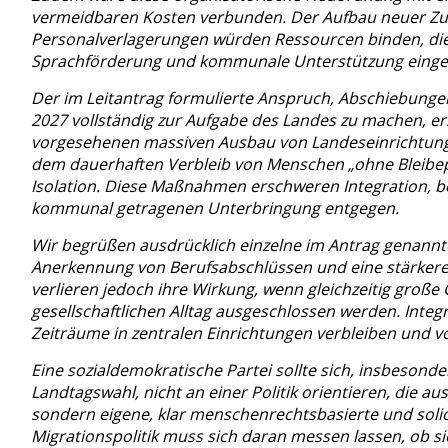
vermeidbaren Kosten verbunden. Der Aufbau neuer Zu
Personalverlagerungen würden Ressourcen binden, die s
Sprachförderung und kommunale Unterstützung einge
Der im Leitantrag formulierte Anspruch, Abschiebungen
2027 vollständig zur Aufgabe des Landes zu machen, er
vorgesehenen massiven Ausbau von Landeseinrichtungen
dem dauerhaften Verbleib von Menschen „ohne Bleibeper
Isolation. Diese Maßnahmen erschweren Integration, be
kommunal getragenen Unterbringung entgegen.
Wir begrüßen ausdrücklich einzelne im Antrag genannt
Anerkennung von Berufsabschlüssen und eine stärker
verlieren jedoch ihre Wirkung, wenn gleichzeitig gro
gesellschaftlichen Alltag ausgeschlossen werden. Inte
Zeiträume in zentralen Einrichtungen verbleiben und vo
Eine sozialdemokratische Partei sollte sich, insbesond
Landtagswahl, nicht an einer Politik orientieren, die
sondern eigene, klar menschenrechtsbasierte und solid
Migrationspolitik muss sich daran messen lassen, ob si