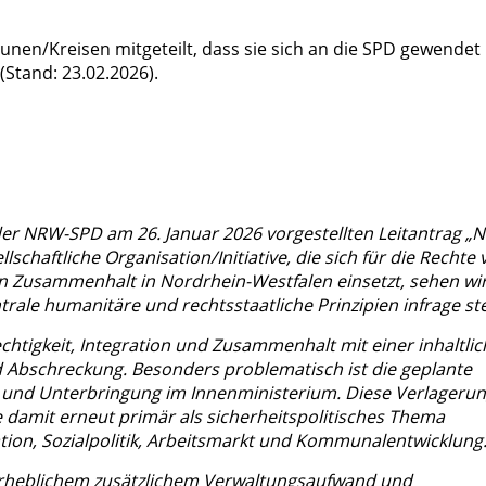
en/Kreisen mitgeteilt, dass sie sich an die SPD gewendet
(Stand: 23.02.2026).
er NRW-SPD am 26. Januar 2026 vorgestellten Leitantrag „
lschaftliche Organisation/Initiative, die sich für die Rechte
en Zusammenhalt in Nordrhein-Westfalen einsetzt, sehen wi
rale humanitäre und rechtsstaatliche Prinzipien infrage stel
chtigkeit, Integration und Zusammenhalt mit einer inhaltli
 Abschreckung. Besonders problematisch ist die geplante
nd Unterbringung im Innenministerium. Diese Verlageru
de damit erneut primär als sicherheitspolitisches Thema
ation, Sozialpolitik, Arbeitsmarkt und Kommunalentwicklung
rheblichem zusätzlichem Verwaltungsaufwand und