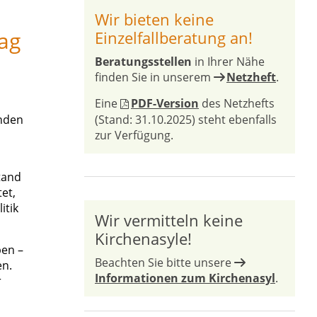
Wir bieten keine
ag
Einzelfallberatung an!
Beratungsstellen
in Ihrer Nähe
finden Sie in unserem
Netzheft
.
Eine
PDF-Version
des Netzhefts
nden
(Stand: 31.10.2025) steht ebenfalls
zur Verfügung.
tand
et,
itik
Wir vermitteln keine
Kirchenasyle!
ben –
Beachten Sie bitte unsere
en.
Informationen zum Kirchenasyl
.
r