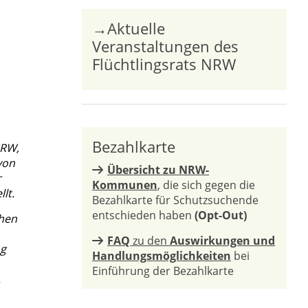
→Aktuelle
Veranstaltungen des
Flüchtlingsrats NRW
Bezahlkarte
NRW,
 von
Übersicht zu NRW-
r
Kommunen
, die sich gegen die
lt.
Bezahlkarte für Schutzsuchende
entschieden haben
(Opt-Out)
chen
FAQ
zu den
Auswirkungen und
ng
Handlungsmöglichkeiten
bei
Einführung der Bezahlkarte
.