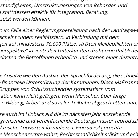
ständigkeiten, Umstrukturierungen von Behörden und
tattdessen effektiv für Integration, Beratung,
setzt werden können.
 im Falle einer Regierungsbeteiligung nach der Landtagswa
scheint zudem realitätsfern. In Verbindung mit dem
 auf mindestens 70.000 Plätze, strikten Meldepflichten u
spektive“ in zentralen Unterkünften droht eine Politik de
lasten die Betroffenen erheblich und stehen einer dezentr
e Ansätze wie den Ausbau der Sprachförderung, die schnell
e finanzielle Unterstützung der Kommunen. Diese Maßnah
ße Gruppen von Schutzsuchenden systematisch vom
gration kann nicht gelingen, wenn Menschen über lange
n Bildung, Arbeit und sozialer Teilhabe abgeschnitten sind.
ere auch im Hinblick auf die im nächsten Jahr anstehende
 ausgrenzende und vereinfachende Deutungsmuster reproduzi
arische Antworten formulieren. Eine sozial gerechte
e Menschenrechte wahrt, Rechtsstaatlichkeit stärkt und ech