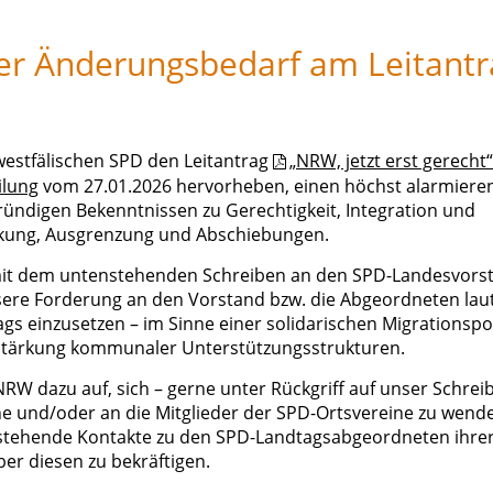
der Änderungsbedarf am Leitantr
estfälischen SPD den Leitantrag
„NRW, jetzt erst gerecht“
ilung
vom 27.01.2026 hervorheben, einen höchst alarmiere
ründigen Bekenntnissen zu Gerechtigkeit, Integration und
ckung, Ausgrenzung und Abschiebungen.
 mit dem untenstehenden Schreiben an den SPD-Landesvors
re Forderung an den Vorstand bzw. die Abgeordneten laut
gs einzusetzen – im Sinne einer solidarischen Migrationspol
 Stärkung kommunaler Unterstützungsstrukturen.
 NRW dazu auf, sich – gerne unter Rückgriff auf unser Schrei
 und/oder an die Mitglieder der SPD-Ortsvereine zu wend
bestehende Kontakte zu den SPD-Landtagsabgeordneten ihre
r diesen zu bekräftigen.