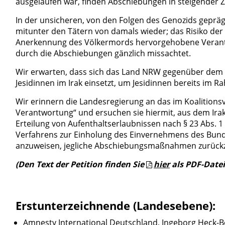
ausgelaufen war, finden Abschiebungen in steigender Z
In der unsicheren, von den Folgen des Genozids geprä
mitunter den Tätern von damals wieder; das Risiko der
Anerkennung des Völkermords hervorgehobene Verantw
durch die Abschiebungen gänzlich missachtet.
Wir erwarten, dass sich das Land NRW gegenüber dem 
Jesidinnen im Irak einsetzt, um Jesidinnen bereits im
Wir erinnern die Landesregierung an das im Koalitionsv
Verantwortung“ und ersuchen sie hiermit, aus dem Ira
Erteilung von Aufenthaltserlaubnissen nach § 23 Abs. 1
Verfahrens zur Einholung des Einvernehmens des Bund
anzuweisen, jegliche Abschiebungsmaßnahmen zurückzus
(Den Text der Petition finden Sie
hier
als PDF-Datei
Erstunterzeichnende (Landesebene):
Amnesty International Deutschland, Ingeborg Heck-Bö