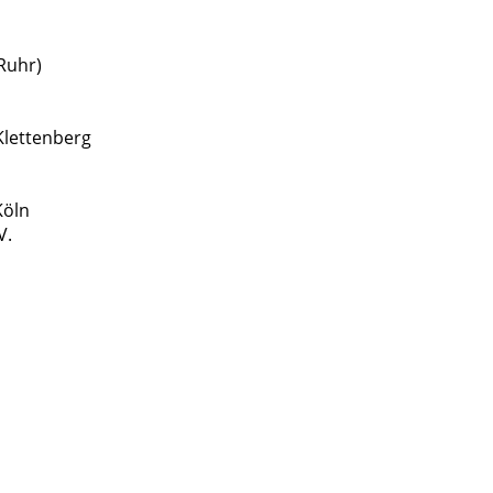
Ruhr)
-Klettenberg
Köln
V.