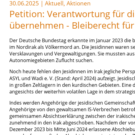
30.06.2025
|
Aktuell, Aktionen
Petition: Verantwortung für d
übernehmen - Bleiberecht für
Der Deutsche Bundestag erkannte im Januar 2023 die b
im Nordirak als Völkermord an. Die Jesidinnen waren s
Versklavungen und Vergewaltigungen. Sie mussten aus 
Autonomiegebieten Zuflucht suchen.
Noch heute fehlen den Jesidinnen im Irak jegliche Pers
ASYL und Wadi e. V. (Stand: April 2024) aufzeigt. Jesi
in großen Zeltlagern in den kurdischen Gebieten. Eine 
angesichts der weiterhin volatilen Lage in dem strateg
Indes werden Angehörige der jesidischen Gemeinschaft, 
Angehörige von den gewaltsamen IS-Verbrechen betrof
gemeinsamen Absichtserklärung zwischen der irakisch
zunehmend in den Irak abgeschoben. Nachdem der von 
Dezember 2023 bis Mitte Juni 2024 erlassene Abschiebu