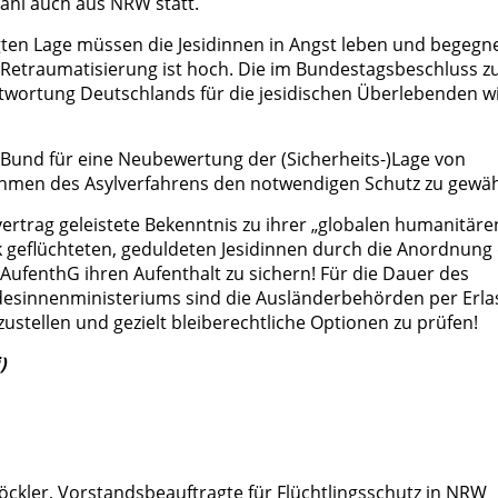
ahl auch aus NRW statt.
gten Lage müssen die Jesidinnen in Angst leben und begegn
 Retraumatisierung ist hoch. Die im Bundestagsbeschluss z
ortung Deutschlands für die jesidischen Überlebenden w
Bund für eine Neubewertung der (Sicherheits-)Lage von
 Rahmen des Asylverfahrens den notwendigen Schutz zu gewä
ertrag geleistete Bekenntnis zu ihrer „globalen humanitäre
k geflüchteten, geduldeten Jesidinnen durch die Anordnung
 AufenthG ihren Aufenthalt zu sichern! Für die Dauer des
esinnenministeriums sind die Ausländerbehörden per Erla
tellen und gezielt bleiberechtliche Optionen zu prüfen!
)
ckler, Vorstandsbeauftragte für Flüchtlingsschutz in NRW