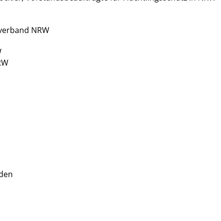
esverband NRW
W
NRW
nden