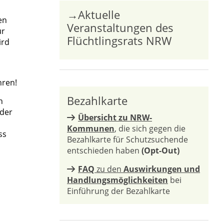
→Aktuelle
en
Veranstaltungen des
ur
Flüchtlingsrats NRW
ird
hren!
Bezahlkarte
n
 der
Übersicht zu NRW-
Kommunen
, die sich gegen die
ss
Bezahlkarte für Schutzsuchende
entschieden haben
(Opt-Out)
FAQ
zu den
Auswirkungen und
Handlungsmöglichkeiten
bei
Einführung der Bezahlkarte