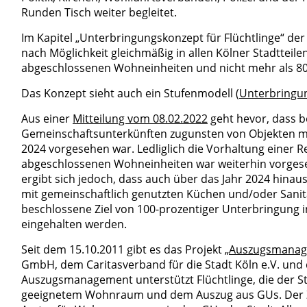
Runden Tisch weiter begleitet.
Im Kapitel „Unterbringungskonzept für Flüchtlinge“ der 
nach Möglichkeit gleichmäßig in allen Kölner Stadtteilen
abgeschlossenen Wohneinheiten und nicht mehr als 8
Das Konzept sieht auch ein Stufenmodell (
Unterbringu
Aus einer
Mitteilung vom 08.02.2022
geht hevor, dass b
Gemeinschaftsunterkünften zugunsten von Objekten m
2024 vorgesehen war. Ledliglich die Vorhaltung einer R
abgeschlossenen Wohneinheiten war weiterhin vorges
ergibt sich jedoch, dass auch über das Jahr 2024 hina
mit gemeinschaftlich genutzten Küchen und/oder Sanitä
beschlossene Ziel von 100-prozentiger Unterbringung 
eingehalten werden.
Seit dem 15.10.2011 gibt es das Projekt „
Auszugsmana
GmbH, dem Caritasverband für die Stadt Köln e.V. und 
Auszugsmanagement unterstützt Flüchtlinge, die der S
geeignetem Wohnraum und dem Auszug aus GUs. Der Zug