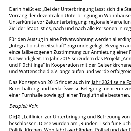
Darin heißt es: „Bei der Unterbringung lässt sich die S
Vorrang der dezentralen Unterbringung in Wohnhäuse
Unterkünfte vor Zeltunterbringung; regionale Verteilun
Ziel der Stadt ist es, nach und nach alle Personen in 
Für den Auszug in eine Privatwohnung werden allerdings 
„Integrationsbereitschaft“ zugrunde gelegt. Bezogen a
einzelfallbezogenen Zustimmung zur Anmietung einer P
Notwendigkeit. Im Jahr 2015 sei zudem das Projekt „A
und Flüchtlinge“ in Kooperation mit der Gelsenkirch
und Wattenscheid e.V. angelaufen und werde erfolgrei
Das Konzept von 2015 findet auch im
Jahr 2024 seine F
Bereithaltung und bedarfsweise Belegung mehrerer zusä
einer Turnhalle sowie ggf. einer Traglufthalle bestehen.
Beispiel: Köln
Die
„Leitlinien zur Unterbringung und Betreuung von 
beschlossen. Diese wurden am „Runden Tisch für Flüch
Politik, Kirchen, Wohlfahrtsverbänden, Polizei und der 