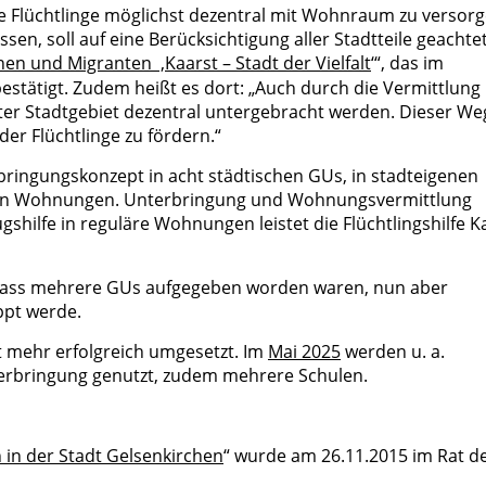
 die Flüchtlinge möglichst dezentral mit Wohnraum zu versorg
n, soll auf eine Berücksichtigung aller Stadtteile geachte
en und Migranten ‚Kaarst – Stadt der Vielfalt
‘“, das im
estätigt. Zudem heißt es dort: „Auch durch die Vermittlung 
ter Stadtgebiet dezentral untergebracht werden. Dieser We
 der Flüchtlinge zu fördern.“
bringungskonzept in acht städtischen GUs, in stadteigenen
eten Wohnungen. Unterbringung und Wohnungsvermittlung
shilfe in reguläre Wohnungen leistet die Flüchtlingshilfe K
dass mehrere GUs aufgegeben worden waren, nun aber
ppt werde.
t mehr erfolgreich umgesetzt. Im
Mai 2025
werden u. a.
nterbringung genutzt, zudem mehrere Schulen.
in der Stadt Gelsenkirchen
“ wurde am 26.11.2015 im Rat d