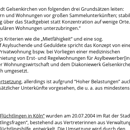
tadt Gelsenkirchen von folgenden drei Grundsätzen leiten:
rn und Wohnungen vor großen Sammelunterkünften; stabi
g über das Stadtgebiet statt Konzentration auf wenige Orte.
regulären Wohnungen unterzubringen.“
Kriterien wie die „Mietfähigkeit“ und eine sog.
uf Asylsuchende und Geduldete spricht das Konzept von ein
rivatwohnung bspw. bei Vorliegen einer medizinischen
nmietung von Erst- und Regelwohnungen für Asylbewerber[i
ener Wohnungswirtschaft und dem Diakoniewerk Gelsenkirch
ch umgesetzt.
ortsetzung
, allerdings ist aufgrund “Hoher Belastungen” auc
tzlicher Unterkünfte vorgesehen, die u. a. aus mindestens
Flüchtlingen in Köln“
wurden am 20.07.2004 im Rat der Stad
tlingsfragen“, bestehend aus Vertreterinnen aus Verwaltun
Flüchtlingshilfe, entwickelt. Die Umsetzung wird durch den