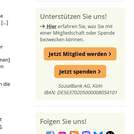
Unterstützen Sie uns!
le
 […]
Hier
erfahren Sie, was Sie mit
einer Mitgliedschaft oder Spende
bezwecken können.
er
Jetzt Mitglied werden
nnen]
en
Jetzt spenden
h die
SozialBank AG, Köln
IBAN: DE56370205000008054101
t
Folgen Sie uns!
g,