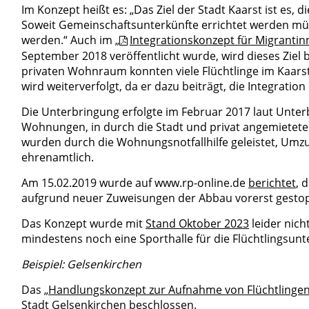
Im Konzept heißt es: „Das Ziel der Stadt Kaarst ist es,
Soweit Gemeinschaftsunterkünfte errichtet werden müsse
werden.“ Auch im „
Integrationskonzept für Migrantinn
September 2018 veröffentlicht wurde, wird dieses Ziel b
privaten Wohnraum konnten viele Flüchtlinge im Kaars
wird weiterverfolgt, da er dazu beiträgt, die Integration
Die Unterbringung erfolgte im Februar 2017 laut Unter
Wohnungen, in durch die Stadt und privat angemiet
wurden durch die Wohnungsnotfallhilfe geleistet, Umzug
ehrenamtlich.
Am 15.02.2019 wurde auf www.rp-online.de
berichtet
, 
aufgrund neuer Zuweisungen der Abbau vorerst gesto
Das Konzept wurde mit
Stand Oktober 2023
leider nich
mindestens noch eine Sporthalle für die Flüchtlingsu
Beispiel: Gelsenkirchen
Das „
Handlungskonzept zur Aufnahme von Flüchtlingen 
Stadt Gelsenkirchen
beschlossen
.