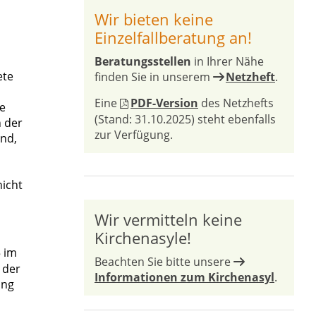
Wir bieten keine
Einzelfallberatung an!
Beratungsstellen
in Ihrer Nähe
ete
finden Sie in unserem
Netzheft
.
Eine
PDF-Version
des Netzhefts
se
(Stand: 31.10.2025) steht ebenfalls
n der
zur Verfügung.
nd,
nicht
Wir vermitteln keine
Kirchenasyle!
 im
Beachten Sie bitte unsere
 der
Informationen zum Kirchenasyl
.
ung