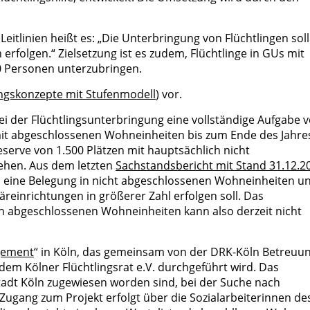
Leitlinien heißt es: „Die Unterbringung von Flüchtlingen soll
 erfolgen.“ Zielsetzung ist es zudem, Flüchtlinge in GUs mit
0 Personen unterzubringen.
ngskonzepte mit Stufenmodell
) vor.
ei der Flüchtlingsunterbringung eine vollständige Aufgabe 
it abgeschlossenen Wohneinheiten bis zum Ende des Jahre
eserve von 1.500 Plätzen mit hauptsächlich nicht
ehen. Aus dem letzten
Sachstandsbericht mit Stand 31.12.2
us eine Belegung in nicht abgeschlossenen Wohneinheiten u
reinrichtungen in größerer Zahl erfolgen soll. Das
in abgeschlossenen Wohneinheiten kann also derzeit nicht
gement
“ in Köln, das gemeinsam von der DRK-Köln Betreuu
dem Kölner Flüchtlingsrat e.V. durchgeführt wird. Das
tadt Köln zugewiesen worden sind, bei der Suche nach
ang zum Projekt erfolgt über die Sozialarbeiterinnen de