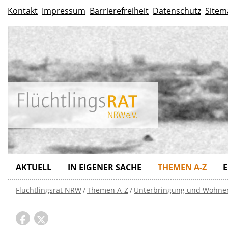
Kontakt
Impressum
Barrierefreiheit
Datenschutz
Sitem
AKTUELL
IN EIGENER SACHE
THEMEN A-Z
E
Flüchtlingsrat NRW
Themen A-Z
Unterbringung und Wohne