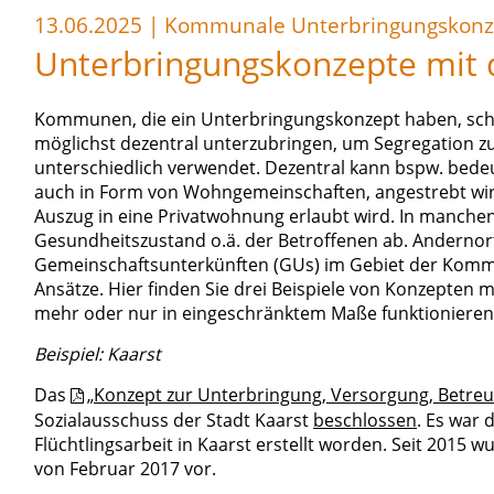
13.06.2025
|
Kommunale Unterbringungskonz
Unterbringungskonzepte mit 
Kommunen, die ein Unterbringungskonzept haben, schre
möglichst dezentral unterzubringen, um Segregation zu
unterschiedlich verwendet. Dezentral kann bspw. bedeu
auch in Form von Wohngemeinschaften, angestrebt wird.
Auszug in eine Privatwohnung erlaubt wird. In manche
Gesundheitszustand o.ä. der Betroffenen ab. Andernort
Gemeinschaftsunterkünften (GUs) im Gebiet der Komm
Ansätze. Hier finden Sie drei Beispiele von Konzepten mi
mehr oder nur in eingeschränktem Maße funktionieren
Beispiel: Kaarst
Das
„Konzept zur Unterbringung, Versorgung, Betreu
Sozialausschuss der Stadt Kaarst
beschlossen
. Es war 
Flüchtlingsarbeit in Kaarst erstellt worden. Seit 2015 w
von Februar 2017 vor.