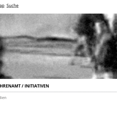
ap
Suche
HRENAMT / INITIATIVEN
dien