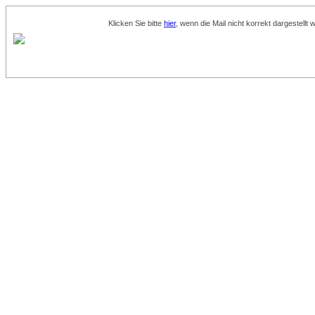
Klicken Sie bitte
hier
, wenn die Mail nicht korrekt dargestellt w
TEST SHEET