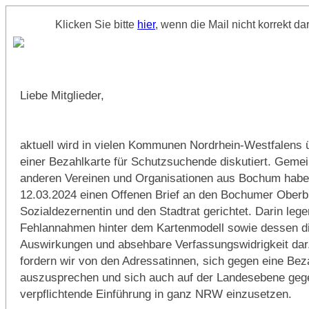
Klicken Sie bitte
hier
, wenn die Mail nicht korrekt dar
JETZT GEGEN DIE BEZAHLKARTE EI
Liebe Mitglieder,
aktuell wird in vielen Kommunen Nordrhein-Westfalens 
einer Bezahlkarte für Schutzsuchende diskutiert. Geme
anderen Vereinen und Organisationen aus Bochum habe
12.03.2024 einen Offenen Brief an den Bochumer Oberbü
Sozialdezernentin und den Stadtrat gerichtet. Darin lege
Fehlannahmen hinter dem Kartenmodell sowie dessen di
Auswirkungen und absehbare Verfassungswidrigkeit dar
fordern wir von den Adressatinnen, sich gegen eine Be
auszusprechen und sich auch auf der Landesebene geg
verpflichtende Einführung in ganz NRW einzusetzen.